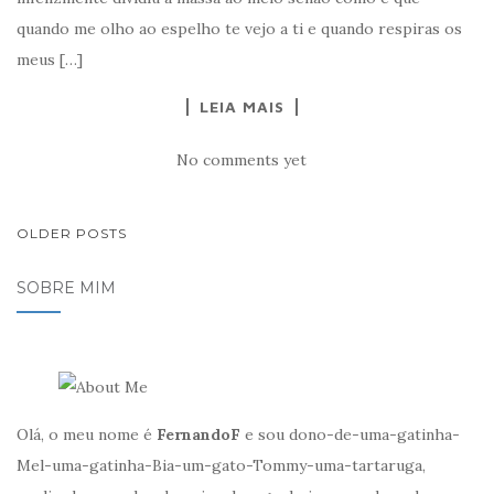
quando me olho ao espelho te vejo a ti e quando respiras os
meus […]
LEIA MAIS
No comments yet
NAVEGAÇÃO
OLDER POSTS
DE
SOBRE MIM
POSTS
Olá, o meu nome é
FernandoF
e sou dono-de-uma-gatinha-
Mel-uma-gatinha-Bia-um-gato-Tommy-uma-tartaruga,