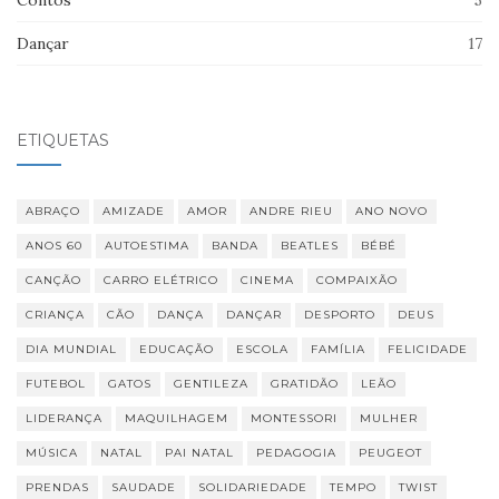
Contos
5
Dançar
17
ETIQUETAS
ABRAÇO
AMIZADE
AMOR
ANDRE RIEU
ANO NOVO
ANOS 60
AUTOESTIMA
BANDA
BEATLES
BÉBÉ
CANÇÃO
CARRO ELÉTRICO
CINEMA
COMPAIXÃO
CRIANÇA
CÃO
DANÇA
DANÇAR
DESPORTO
DEUS
DIA MUNDIAL
EDUCAÇÃO
ESCOLA
FAMÍLIA
FELICIDADE
FUTEBOL
GATOS
GENTILEZA
GRATIDÃO
LEÃO
LIDERANÇA
MAQUILHAGEM
MONTESSORI
MULHER
MÚSICA
NATAL
PAI NATAL
PEDAGOGIA
PEUGEOT
PRENDAS
SAUDADE
SOLIDARIEDADE
TEMPO
TWIST