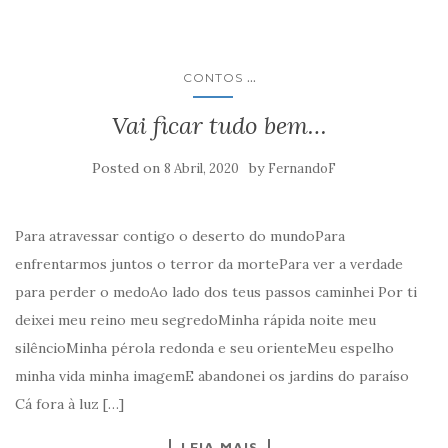
...
CONTOS
Vai ficar tudo bem…
Posted on
by
8 Abril, 2020
FernandoF
Para atravessar contigo o deserto do mundoPara
enfrentarmos juntos o terror da mortePara ver a verdade
para perder o medoAo lado dos teus passos caminhei Por ti
deixei meu reino meu segredoMinha rápida noite meu
silêncioMinha pérola redonda e seu orienteMeu espelho
minha vida minha imagemE abandonei os jardins do paraíso
Cá fora à luz […]
LEIA MAIS