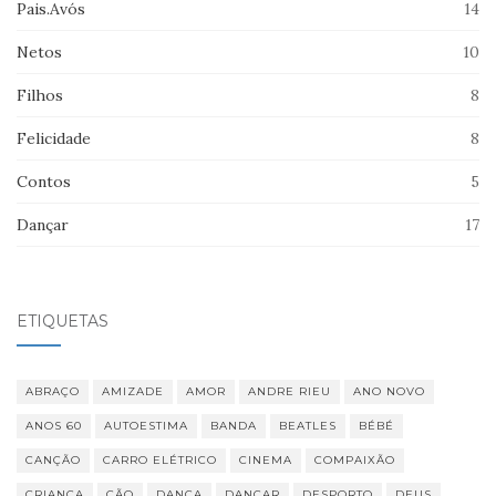
Pais.Avós
14
Netos
10
Filhos
8
Felicidade
8
Contos
5
Dançar
17
ETIQUETAS
ABRAÇO
AMIZADE
AMOR
ANDRE RIEU
ANO NOVO
ANOS 60
AUTOESTIMA
BANDA
BEATLES
BÉBÉ
CANÇÃO
CARRO ELÉTRICO
CINEMA
COMPAIXÃO
CRIANÇA
CÃO
DANÇA
DANÇAR
DESPORTO
DEUS