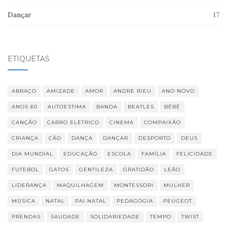
Dançar
17
ETIQUETAS
ABRAÇO
AMIZADE
AMOR
ANDRE RIEU
ANO NOVO
ANOS 60
AUTOESTIMA
BANDA
BEATLES
BÉBÉ
CANÇÃO
CARRO ELÉTRICO
CINEMA
COMPAIXÃO
CRIANÇA
CÃO
DANÇA
DANÇAR
DESPORTO
DEUS
DIA MUNDIAL
EDUCAÇÃO
ESCOLA
FAMÍLIA
FELICIDADE
FUTEBOL
GATOS
GENTILEZA
GRATIDÃO
LEÃO
LIDERANÇA
MAQUILHAGEM
MONTESSORI
MULHER
MÚSICA
NATAL
PAI NATAL
PEDAGOGIA
PEUGEOT
PRENDAS
SAUDADE
SOLIDARIEDADE
TEMPO
TWIST