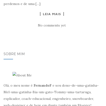
perdemos e de uma […]
LEIA MAIS
No comments yet
SOBRE MIM
Olá, o meu nome é
FernandoF
e sou dono-de-uma-gatinha-
Mel-uma-gatinha-Bia-um-gato-Tommy-uma-tartaruga,
explicador, coach-educacional, engenheiro, snowboarder,
web-designer e de hoje em diante também um Blogger!