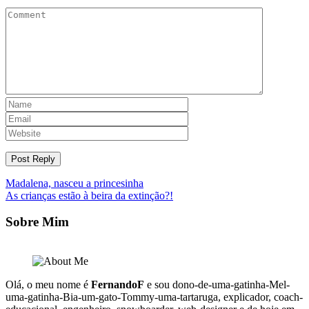
Navegação
Madalena, nasceu a princesinha
As crianças estão à beira da extinção?!
de
Post
Sobre Mim
Olá, o meu nome é
FernandoF
e sou dono-de-uma-gatinha-Mel-
uma-gatinha-Bia-um-gato-Tommy-uma-tartaruga, explicador, coach-