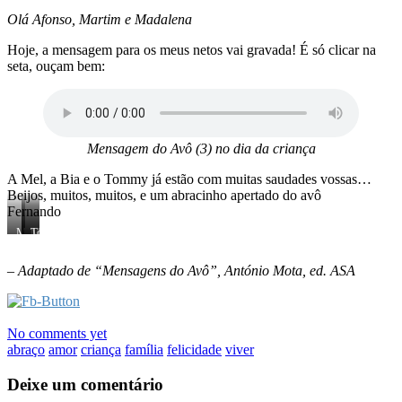
Olá Afonso, Martim e Madalena
Hoje, a mensagem para os meus netos vai gravada! É só clicar na
seta, ouçam bem:
Mensagem do Avô (3) no dia da criança
A Mel, a Bia e o Tommy já estão com muitas saudades vossas…
Beijos, muitos, muitos, e um abracinho apertado do avô
Fernando
Mel
Mel
Tommy
&
Bia
– Adaptado de “Mensagens do Avô”, António Mota, ed. ASA
No comments yet
abraço
amor
criança
família
felicidade
viver
Deixe um comentário