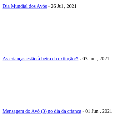
Dia Mundial dos Avós
- 26 Jul , 2021
As crianças estão à beira da extinção?!
- 03 Jun , 2021
Mensagem do Avô (3) no dia da criança
- 01 Jun , 2021