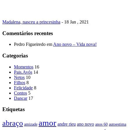
Madalena, nasceu a princesinha
- 18 Jan , 2021
Comentários recentes
Pedro Figueiredo
em
Ano novo – Vida nova!
Categorias
Momentos
16
Pais.Avós
14
Netos
10
Filhos
8
Felicidade
8
Contos
5
Dançar
17
Etiquetas
amor
abraço
andre rieu
ano novo
amizade
anos 60
autoestima