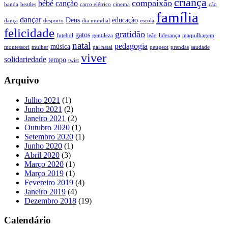
criança
compaixão
bébé
canção
banda
beatles
carro elétrico
cinema
cão
família
dançar
Deus
educação
dança
desporto
dia mundial
escola
felicidade
gratidão
gatos
futebol
gentileza
leão
liderança
maquilhagem
natal
pedagogia
música
montessori
mulher
pai natal
peugeot
prendas
saudade
viver
solidariedade
tempo
twist
Arquivo
Julho 2021
(1)
Junho 2021
(2)
Janeiro 2021
(2)
Outubro 2020
(1)
Setembro 2020
(1)
Junho 2020
(1)
Abril 2020
(3)
Março 2020
(1)
Março 2019
(1)
Fevereiro 2019
(4)
Janeiro 2019
(4)
Dezembro 2018
(19)
Calendário