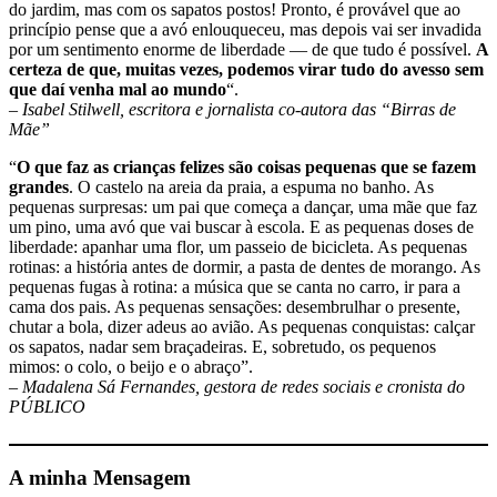
do jardim, mas com os sapatos postos! Pronto, é provável que ao
princípio pense que a avó enlouqueceu, mas depois vai ser invadida
por um sentimento enorme de liberdade — de que tudo é possível.
A
certeza de que, muitas vezes, podemos virar tudo do avesso sem
que daí venha mal ao mundo
“.
– Isabel Stilwell, escritora e jornalista co-autora das “Birras de
Mãe”
“
O que faz as crianças felizes são coisas pequenas que se fazem
grandes
. O castelo na areia da praia, a espuma no banho. As
pequenas surpresas: um pai que começa a dançar, uma mãe que faz
um pino, uma avó que vai buscar à escola. E as pequenas doses de
liberdade: apanhar uma flor, um passeio de bicicleta. As pequenas
rotinas: a história antes de dormir, a pasta de dentes de morango. As
pequenas fugas à rotina: a música que se canta no carro, ir para a
cama dos pais. As pequenas sensações: desembrulhar o presente,
chutar a bola, dizer adeus ao avião. As pequenas conquistas: calçar
os sapatos, nadar sem braçadeiras. E, sobretudo, os pequenos
mimos: o colo, o beijo e o abraço”.
– Madalena Sá Fernandes, gestora de redes sociais e cronista do
PÚBLICO
A minha Mensagem