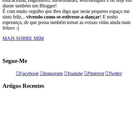
educacional, engenheiro, snowboarder, web-designer e de hoje em
diante também um Blogger!
É com muito orgulho que lhes digo que neste pequeno espaço me
sinto feliz...
vivendo-como-se-estivesse-a-dançar
! E tenho
esperança, de que possa também tornar as vossas vidas ainda mais
felizes :)
MAIS SOBRE MIM
Segue-Me
Facebook
Instagram
Youtube
Pinterest
Twitter
Artigos Recentes