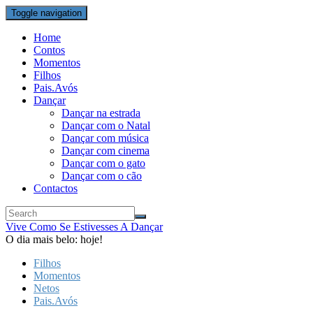
Toggle navigation
Home
Contos
Momentos
Filhos
Pais.Avós
Dançar
Dançar na estrada
Dançar com o Natal
Dançar com música
Dançar com cinema
Dançar com o gato
Dançar com o cão
Contactos
Vive Como Se Estivesses A Dançar
O dia mais belo: hoje!
Filhos
Momentos
Netos
Pais.Avós