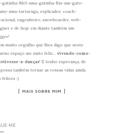
-gatinha-Mel-uma-gatinha-Bia-um-gato-
my-uma-tartaruga, explicador, coach-
cacional, engenheiro, snowboarder, web-
igner e de hoje em diante também um
gger!
om muito orgulho que lhes digo que neste
eno espaço me sinto feliz...
vivendo-como-
estivesse-a-dançar
! E tenho esperança, de
 possa também tornar as vossas vidas ainda
 felizes :)
MAIS SOBRE MIM
GUE-ME