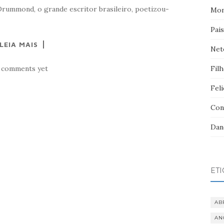
Drummond, o grande escritor brasileiro, poetizou-
Mom
Pai
LEIA MAIS
Net
 comments yet
Fil
Feli
Con
Dan
ET
AB
AN