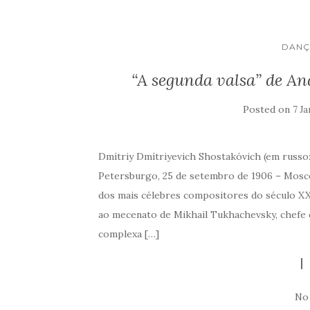
DANÇ
“A segunda valsa” de An
Posted on
7 Ja
Dmítriy Dmítriyevich Shostakóvich (em rus
Petersburgo, 25 de setembro de 1906 – Mosco
dos mais célebres compositores do século XX
ao mecenato de Mikhail Tukhachevsky, chefe 
complexa […]
No