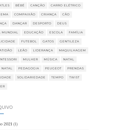
ATLES
BÉBÉ
CANÇÃO
CARRO ELÉTRICO
NEMA
COMPAIXÃO
CRIANÇA
CÃO
NÇA
DANÇAR
DESPORTO
DEUS
A MUNDIAL
EDUCAÇÃO
ESCOLA
FAMÍLIA
LICIDADE
FUTEBOL
GATOS
GENTILEZA
ATIDÃO
LEÃO
LIDERANÇA
MAQUILHAGEM
NTESSORI
MULHER
MÚSICA
NATAL
I NATAL
PEDAGOGIA
PEUGEOT
PRENDAS
UDADE
SOLIDARIEDADE
TEMPO
TWIST
VER
QUIVO
ho 2021
(1)