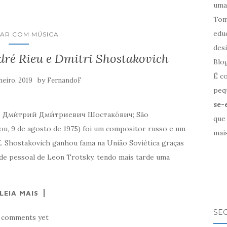
uma
Tom
edu
AR COM MÚSICA
des
dré Rieu e Dmitri Shostakovich
Blo
É c
by
neiro, 2019
FernandoF
pequ
se-
so: Дми́трий Дми́триевич Шостако́вич; São
que
u, 9 de agosto de 1975) foi um compositor russo e um
mais
. Shostakovich ganhou fama na União Soviética graças
de pessoal de Leon Trotsky, tendo mais tarde uma
LEIA MAIS
SE
 comments yet