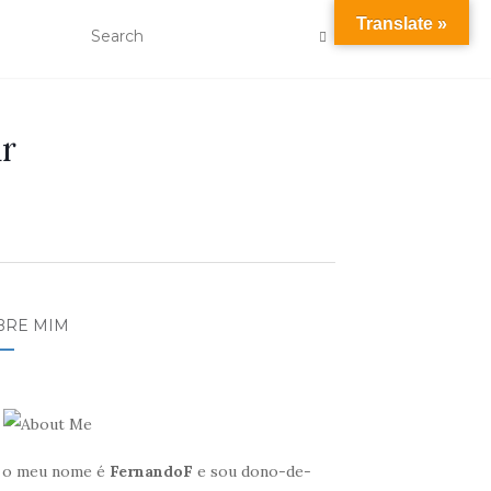
Translate »
r
BRE MIM
, o meu nome é
FernandoF
e sou dono-de-