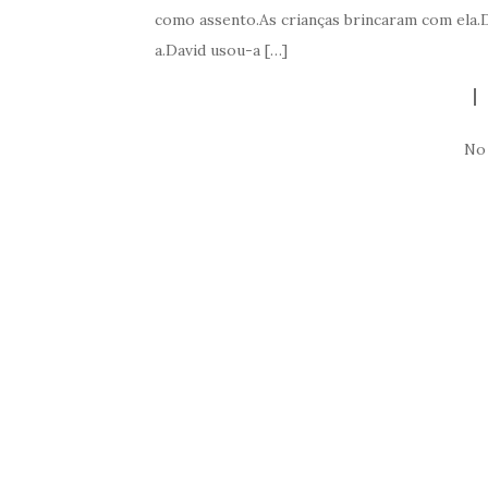
como assento.As crianças brincaram com ela.
a.David usou-a […]
No