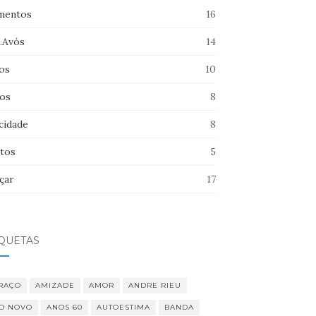
entos
16
s.Avós
14
os
10
hos
8
cidade
8
tos
5
çar
17
IQUETAS
RAÇO
AMIZADE
AMOR
ANDRE RIEU
O NOVO
ANOS 60
AUTOESTIMA
BANDA