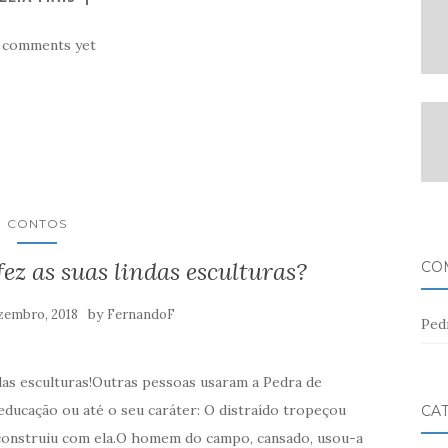
 comments yet
CONTOS
z as suas lindas esculturas?
CO
by
zembro, 2018
FernandoF
Ped
las esculturas!Outras pessoas usaram a Pedra de
educação ou até o seu caráter: O distraído tropeçou
CA
construiu com ela.O homem do campo, cansado, usou-a