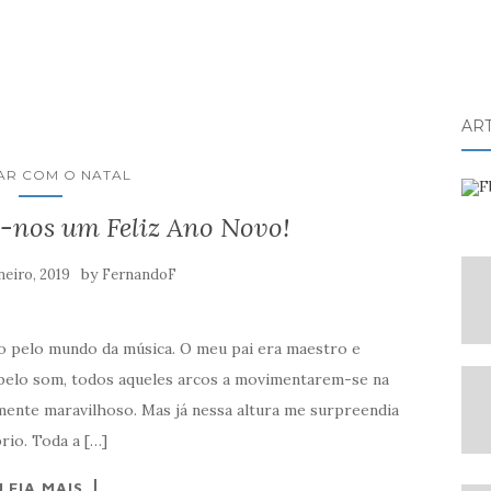
AR
AR COM O NATAL
a-nos um Feliz Ano Novo!
by
neiro, 2019
FernandoF
ado pelo mundo da música. O meu pai era maestro e
belo som, todos aqueles arcos a movimentarem-se na
ente maravilhoso. Mas já nessa altura me surpreendia
rio. Toda a […]
LEIA MAIS