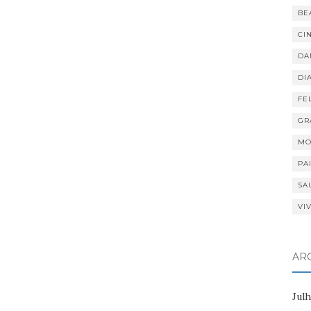
BE
CI
DA
DI
FE
GR
MO
PA
SA
VI
AR
Jul