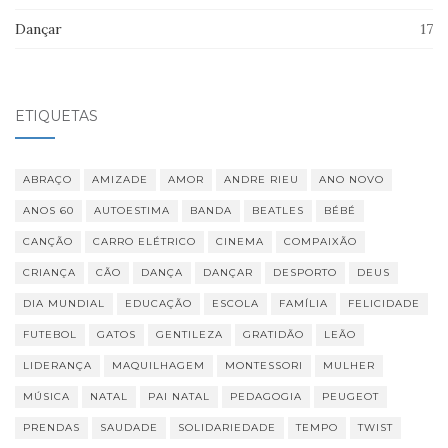
Dançar
17
ETIQUETAS
ABRAÇO
AMIZADE
AMOR
ANDRE RIEU
ANO NOVO
ANOS 60
AUTOESTIMA
BANDA
BEATLES
BÉBÉ
CANÇÃO
CARRO ELÉTRICO
CINEMA
COMPAIXÃO
CRIANÇA
CÃO
DANÇA
DANÇAR
DESPORTO
DEUS
DIA MUNDIAL
EDUCAÇÃO
ESCOLA
FAMÍLIA
FELICIDADE
FUTEBOL
GATOS
GENTILEZA
GRATIDÃO
LEÃO
LIDERANÇA
MAQUILHAGEM
MONTESSORI
MULHER
MÚSICA
NATAL
PAI NATAL
PEDAGOGIA
PEUGEOT
PRENDAS
SAUDADE
SOLIDARIEDADE
TEMPO
TWIST