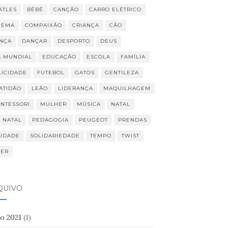
ATLES
BÉBÉ
CANÇÃO
CARRO ELÉTRICO
NEMA
COMPAIXÃO
CRIANÇA
CÃO
NÇA
DANÇAR
DESPORTO
DEUS
A MUNDIAL
EDUCAÇÃO
ESCOLA
FAMÍLIA
LICIDADE
FUTEBOL
GATOS
GENTILEZA
ATIDÃO
LEÃO
LIDERANÇA
MAQUILHAGEM
NTESSORI
MULHER
MÚSICA
NATAL
I NATAL
PEDAGOGIA
PEUGEOT
PRENDAS
UDADE
SOLIDARIEDADE
TEMPO
TWIST
VER
QUIVO
ho 2021
(1)