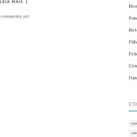
LEIA MAIS
Mom
 comments yet
Pai
Net
Fil
Feli
Con
Dan
ET
AB
AN