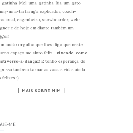
-gatinha-Mel-uma-gatinha-Bia-um-gato-
my-uma-tartaruga, explicador, coach-
cacional, engenheiro, snowboarder, web-
igner e de hoje em diante também um
gger!
om muito orgulho que lhes digo que neste
eno espaço me sinto feliz...
vivendo-como-
estivesse-a-dançar
! E tenho esperança, de
 possa também tornar as vossas vidas ainda
 felizes :)
MAIS SOBRE MIM
GUE-ME