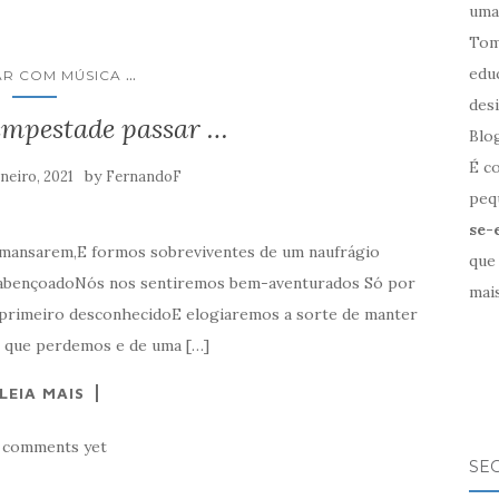
uma
Tom
edu
...
R COM MÚSICA
des
empestade passar …
Blo
É c
by
aneiro, 2021
FernandoF
pequ
se-
amansarem,E formos sobreviventes de um naufrágio
que
o abençoadoNós nos sentiremos bem-aventurados Só por
mais
 primeiro desconhecidoE elogiaremos a sorte de manter
o que perdemos e de uma […]
LEIA MAIS
 comments yet
SE