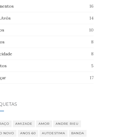
entos
16
s.Avós
14
os
10
hos
8
cidade
8
tos
5
çar
17
IQUETAS
RAÇO
AMIZADE
AMOR
ANDRE RIEU
O NOVO
ANOS 60
AUTOESTIMA
BANDA