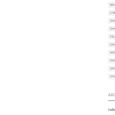
BE
CI
DA
DI
FE
GR
MO
PA
SA
VI
AR
Jul