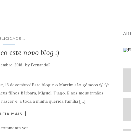
AR
...
ELICIDADE
co este novo blog :)
by
zembro, 2018
FernandoF
e, 13 dezembro! Este blog e o Martim são gémeos 🙂 🙂
meus filhos Bárbara, Miguel, Tiago. E aos meus irmãos
nascer e, a toda a minha querida Família […]
LEIA MAIS
 comments yet