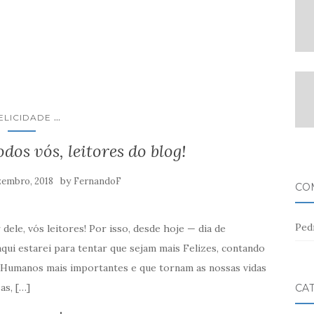
...
ELICIDADE
odos vós, leitores do blog!
by
zembro, 2018
FernandoF
CO
Ped
dele, vós leitores! Por isso, desde hoje — dia de
ui estarei para tentar que sejam mais Felizes, contando
 Humanos mais importantes e que tornam as nossas vidas
as, […]
CA