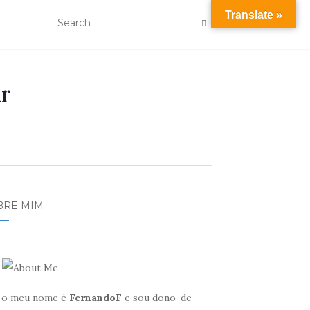
Translate »
r
BRE MIM
, o meu nome é
FernandoF
e sou dono-de-