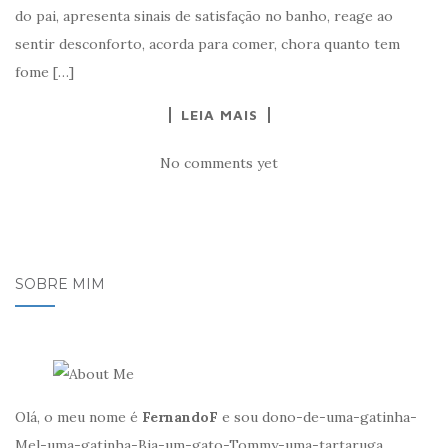
do pai, apresenta sinais de satisfação no banho, reage ao
sentir desconforto, acorda para comer, chora quanto tem
fome […]
LEIA MAIS
No comments yet
SOBRE MIM
Olá, o meu nome é
FernandoF
e sou dono-de-uma-gatinha-
Mel-uma-gatinha-Bia-um-gato-Tommy-uma-tartaruga,