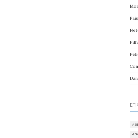
Mom
Pai
Net
Fil
Feli
Con
Dan
ET
AB
AN