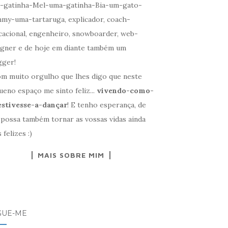
-gatinha-Mel-uma-gatinha-Bia-um-gato-
my-uma-tartaruga, explicador, coach-
cacional, engenheiro, snowboarder, web-
igner e de hoje em diante também um
gger!
om muito orgulho que lhes digo que neste
eno espaço me sinto feliz...
vivendo-como-
estivesse-a-dançar
! E tenho esperança, de
 possa também tornar as vossas vidas ainda
 felizes :)
MAIS SOBRE MIM
GUE-ME