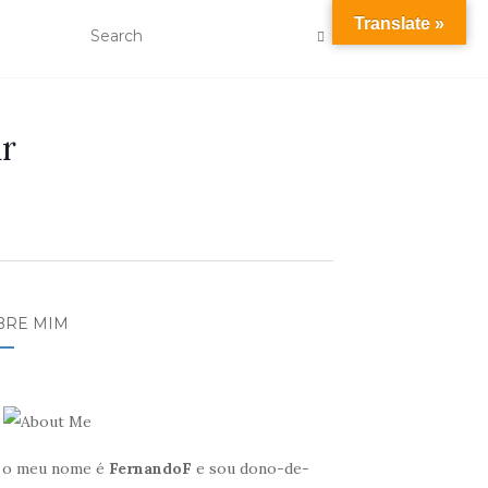
Translate »
r
BRE MIM
, o meu nome é
FernandoF
e sou dono-de-