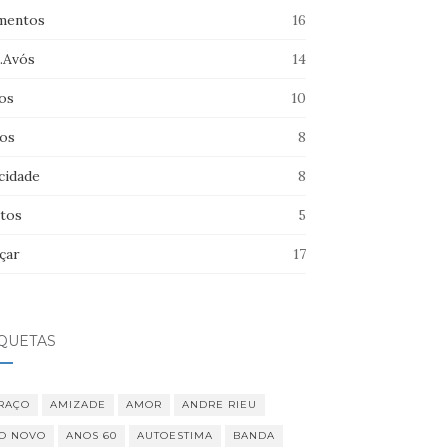
entos
16
s.Avós
14
os
10
hos
8
cidade
8
tos
5
çar
17
IQUETAS
RAÇO
AMIZADE
AMOR
ANDRE RIEU
O NOVO
ANOS 60
AUTOESTIMA
BANDA