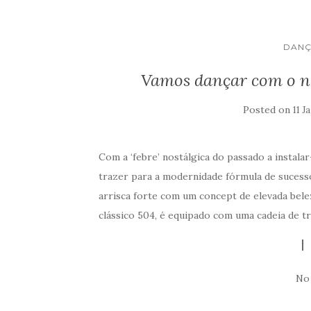
DANÇ
Vamos dançar com o no
Posted on
11 J
Com a ‘febre’ nostálgica do passado a instal
trazer para a modernidade fórmula de suces
arrisca forte com um concept de elevada b
clássico 504, é equipado com uma cadeia de t
No