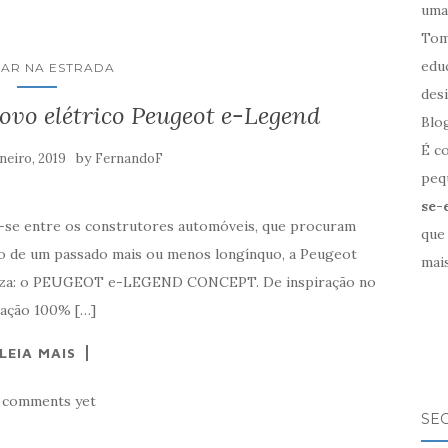
uma
Tom
edu
AR NA ESTRADA
des
vo elétrico Peugeot e-Legend
Blo
É c
by
aneiro, 2019
FernandoF
pequ
se-
ar-se entre os construtores automóveis, que procuram
que
so de um passado mais ou menos longínquo, a Peugeot
mais
eleza: o PEUGEOT e-LEGEND CONCEPT. De inspiração no
ração 100% […]
LEIA MAIS
 comments yet
SE