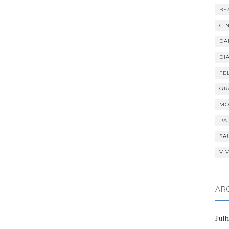
BE
CI
DA
DI
FE
GR
MO
PA
SA
VI
AR
Jul