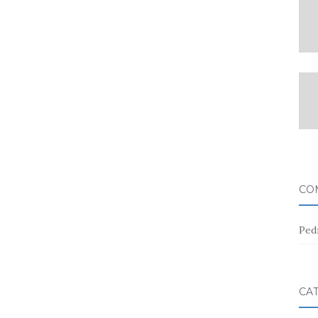
CO
Ped
CA