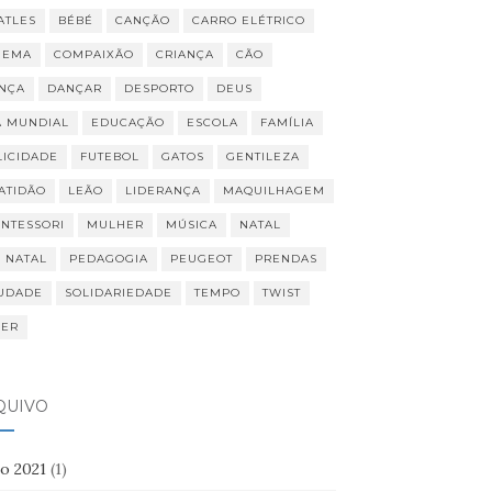
ATLES
BÉBÉ
CANÇÃO
CARRO ELÉTRICO
NEMA
COMPAIXÃO
CRIANÇA
CÃO
NÇA
DANÇAR
DESPORTO
DEUS
A MUNDIAL
EDUCAÇÃO
ESCOLA
FAMÍLIA
LICIDADE
FUTEBOL
GATOS
GENTILEZA
ATIDÃO
LEÃO
LIDERANÇA
MAQUILHAGEM
NTESSORI
MULHER
MÚSICA
NATAL
I NATAL
PEDAGOGIA
PEUGEOT
PRENDAS
UDADE
SOLIDARIEDADE
TEMPO
TWIST
VER
QUIVO
ho 2021
(1)