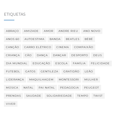
ETIQUETAS
ABRAÇO
AMIZADE
AMOR
ANDRE RIEU
ANO NOVO
ANOS 60
AUTOESTIMA
BANDA
BEATLES
BÉBÉ
CANÇÃO
CARRO ELÉTRICO
CINEMA
COMPAIXÃO
CRIANÇA
CÃO
DANÇA
DANÇAR
DESPORTO
DEUS
DIA MUNDIAL
EDUCAÇÃO
ESCOLA
FAMÍLIA
FELICIDADE
FUTEBOL
GATOS
GENTILEZA
GRATIDÃO
LEÃO
LIDERANÇA
MAQUILHAGEM
MONTESSORI
MULHER
MÚSICA
NATAL
PAI NATAL
PEDAGOGIA
PEUGEOT
PRENDAS
SAUDADE
SOLIDARIEDADE
TEMPO
TWIST
VIVER