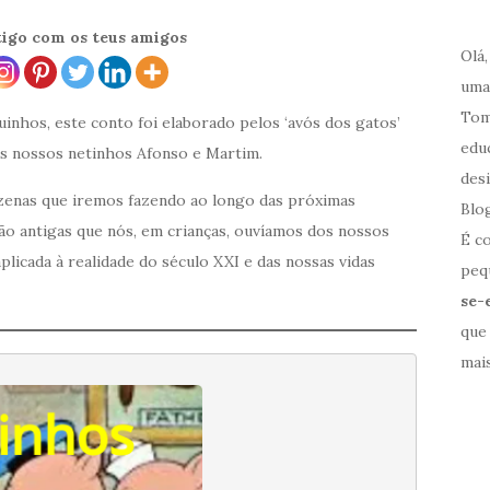
rtigo com os teus amigos
Olá
uma
Tom
uinhos, este conto foi elaborado pelos ‘avós dos gatos’
edu
s nossos netinhos Afonso e Martim.
des
zenas que iremos fazendo ao longo das próximas
Blo
ão antigas que nós, em crianças, ouvíamos dos nossos
É c
licada à realidade do século XXI e das nossas vidas
pequ
se-
que
mais