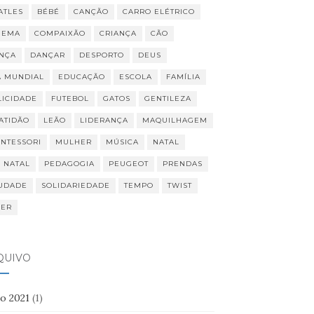
ATLES
BÉBÉ
CANÇÃO
CARRO ELÉTRICO
NEMA
COMPAIXÃO
CRIANÇA
CÃO
NÇA
DANÇAR
DESPORTO
DEUS
A MUNDIAL
EDUCAÇÃO
ESCOLA
FAMÍLIA
LICIDADE
FUTEBOL
GATOS
GENTILEZA
ATIDÃO
LEÃO
LIDERANÇA
MAQUILHAGEM
NTESSORI
MULHER
MÚSICA
NATAL
I NATAL
PEDAGOGIA
PEUGEOT
PRENDAS
UDADE
SOLIDARIEDADE
TEMPO
TWIST
VER
QUIVO
ho 2021
(1)