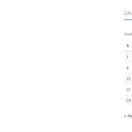
CA
Jun
S
1
8
15
22
29
« A