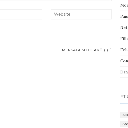
Mom
Pai
Net
Fil
Feli
MENSAGEM DO AVÔ (1)
Con
Dan
ET
AB
AN