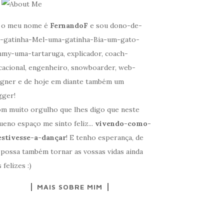
, o meu nome é
FernandoF
e sou dono-de-
-gatinha-Mel-uma-gatinha-Bia-um-gato-
my-uma-tartaruga, explicador, coach-
cacional, engenheiro, snowboarder, web-
igner e de hoje em diante também um
gger!
om muito orgulho que lhes digo que neste
eno espaço me sinto feliz...
vivendo-como-
estivesse-a-dançar
! E tenho esperança, de
 possa também tornar as vossas vidas ainda
 felizes :)
MAIS SOBRE MIM