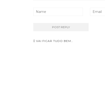
Navegação
VAI FICAR TUDO BEM…
de
Post