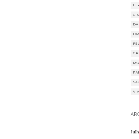
BE
CI
DA
DI
FE
GR
MO
PA
SA
VI
AR
Jul