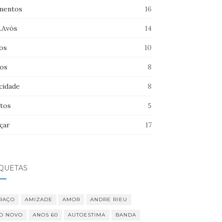
entos
16
s.Avós
14
os
10
hos
8
cidade
8
tos
5
çar
17
IQUETAS
RAÇO
AMIZADE
AMOR
ANDRE RIEU
O NOVO
ANOS 60
AUTOESTIMA
BANDA